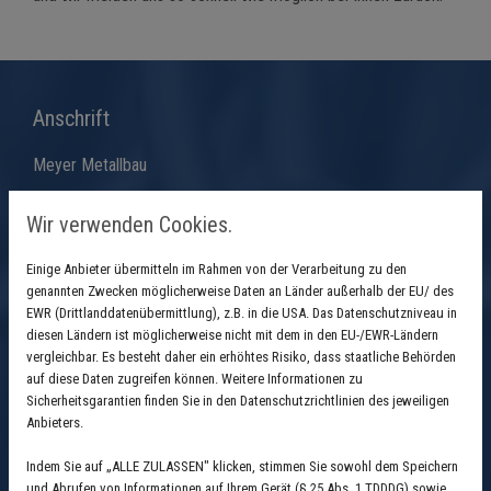
Anschrift
Meyer Metallbau
Friesenstr. 7
Wir verwenden Cookies.
39108 Magdeburg
Einige Anbieter übermitteln im Rahmen von der Verarbeitung zu den
genannten Zwecken möglicherweise Daten an Länder außerhalb der EU/ des
Kontakt
EWR (Drittlanddatenübermittlung), z.B. in die USA. Das Datenschutzniveau in
diesen Ländern ist möglicherweise nicht mit dem in den EU-/EWR-Ländern
Telefon:
0391 7330756
vergleichbar. Es besteht daher ein erhöhtes Risiko, dass staatliche Behörden
auf diese Daten zugreifen können. Weitere Informationen zu
E-Mail:
info@meyer-metallbau-magdeburg.de
Sicherheitsgarantien finden Sie in den Datenschutzrichtlinien des jeweiligen
Anbieters.
Öffnungszeiten
Indem Sie auf „ALLE ZULASSEN" klicken, stimmen Sie sowohl dem Speichern
und Abrufen von Informationen auf Ihrem Gerät (§ 25 Abs. 1 TDDDG) sowie