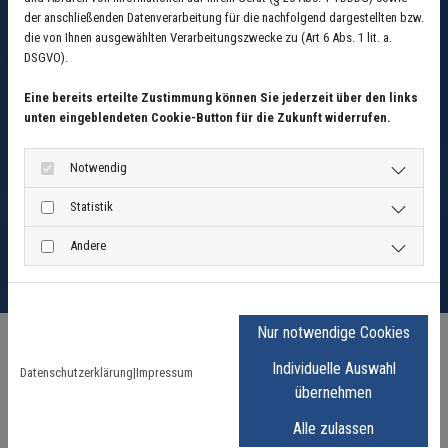
Mo. - Do. 07:15 - 16:15 Uhr
der anschließenden Datenverarbeitung für die nachfolgend dargestellten bzw.
Fr. 07:15 - 14:45 Uhr
die von Ihnen ausgewählten Verarbeitungszwecke zu (Art 6 Abs. 1 lit. a.
DSGVO).
Eine bereits erteilte Zustimmung können Sie jederzeit über den links
unten eingeblendeten Cookie-Button für die Zukunft widerrufen.
Google Maps inaktiv
Notwendig
Aufgrund Ihrer Cookie-Einstellungen kann
Statistik
dieses Modul nicht geladen werden.
Wenn Sie dieses Modul sehen möchten,
Andere
passen Sie bitte Ihre Cookie-
Einstellungen entsprechend an.
Cookie Einstellungen
Nur notwendige Cookies
Schreiben Sie uns eine Nachricht
Individuelle Auswahl
Datenschutzerklärung
|
Impressum
übernehmen
Alle zulassen