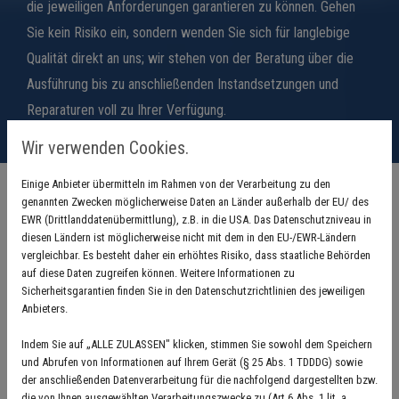
die jeweiligen Anforderungen garantieren zu können. Gehen
Sie kein Risiko ein, sondern wenden Sie sich für langlebige
Qualität direkt an uns; wir stehen von der Beratung über die
Ausführung bis zu anschließenden Instandsetzungen und
Reparaturen voll zu Ihrer Verfügung.
Wir verwenden Cookies.
Einige Anbieter übermitteln im Rahmen von der Verarbeitung zu den
genannten Zwecken möglicherweise Daten an Länder außerhalb der EU/ des
Unsere Leistungen im Überblick
EWR (Drittlanddatenübermittlung), z.B. in die USA. Das Datenschutzniveau in
diesen Ländern ist möglicherweise nicht mit dem in den EU-/EWR-Ländern
vergleichbar. Es besteht daher ein erhöhtes Risiko, dass staatliche Behörden
auf diese Daten zugreifen können. Weitere Informationen zu
Sicherheitsgarantien finden Sie in den Datenschutzrichtlinien des jeweiligen
Anbieters.
Indem Sie auf „ALLE ZULASSEN" klicken, stimmen Sie sowohl dem Speichern
und Abrufen von Informationen auf Ihrem Gerät (§ 25 Abs. 1 TDDDG) sowie
Zäune
der anschließenden Datenverarbeitung für die nachfolgend dargestellten bzw.
die von Ihnen ausgewählten Verarbeitungszwecke zu (Art 6 Abs. 1 lit. a.